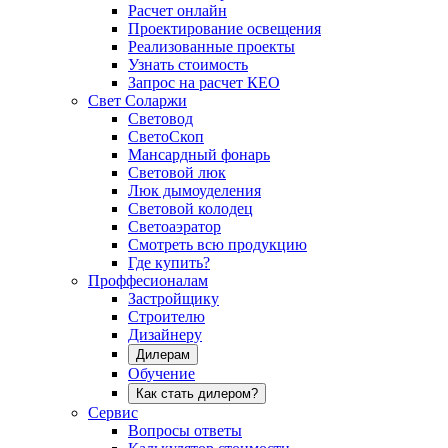
Расчет онлайн
Проектирование освещения
Реализованные проекты
Узнать стоимость
Запрос на расчет КЕО
Свет Соларжи
Световод
СветоСкоп
Мансардный фонарь
Световой люк
Люк дымоуделения
Световой колодец
Светоаэратор
Смотреть всю продукцию
Где купить?
Проффесионалам
Застройщику
Строителю
Дизайнеру
Дилерам
Обучение
Как стать дилером?
Сервис
Вопросы ответы