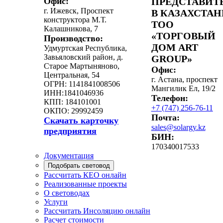
Офис:
ПРЕДСТАВИТ
г. Ижевск, Проспект
В КАЗАХСТАН
конструктора М.Т.
ТОО
Калашникова, 7
«ТОРГОВЫЙ
Производство:
ДОМ ART
Удмуртская Республика,
Завьяловский район, д.
GROUP»
Старое Мартыняново,
Офис:
Центральная, 54
г. Астана, проспект
ОГРН: 1141841008506
Мангилик Ел, 19/2
ИНН:1841046936
Телефон:
КПП: 184101001
+7 (747) 256-76-11
ОКПО: 29992459
Почта:
Скачать карточку
sales@solargy.kz
предприятия
БИН:
170340017533
Документация
Подобрать световод
Рассчитать КЕО онлайн
Реализованные проекты
О световодах
Услуги
Рассчитать Инсоляцию онлайн
Расчет стоимости