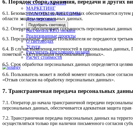
6. Порядок сбора, хранения, передачи и других 
ИССЛЕДОВАНИЯ
МАРКЕТИНГ
6.1. Безопасность персональных данных обеспечивается путем
ГРАМОТЫ И ДИПЛОМЫ
области защиты персональных данных.
Документация
Подобрать световод
6.2. Оператор обеспечивает сохранность персональных данн
Рассчитать КЕО онлайн
Реализованные проекты
6.3. Персональные данные Пользователя не передаются третьим
О световодах
Услуги
6.4. В случае выявления неточностей в персональных данных,
Рассчитать Инсоляцию онлайн
пометкой «Актуализация персональных данных».
Расчет стоимости
6.5. Срок обработки персональных данных определяется целями
6.6. Пользователь может в любой момент отозвать свое согла
«Отзыв согласия на обработку персональных данных».
7. Трансграничная передача персональных данн
7.1. Оператор до начала трансграничной передачи персональны
персональных данных, обеспечивается адекватная защита прав
7.2. Трансграничная передача персональных данных на террит
осуществляться только при наличии письменного согласия суб