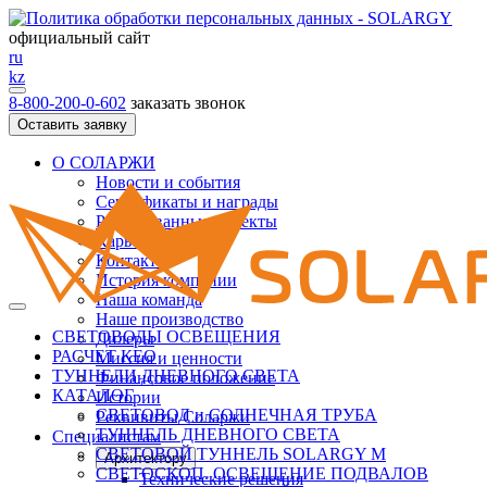
официальный сайт
ru
kz
8-800-200-0-602
заказать звонок
Оставить заявку
О СОЛАРЖИ
Новости и события
Сертификаты и награды
Реализованные проекты
Карьера
Контакты
История компании
Наша команда
Наше производство
СВЕТОВОДЫ ОСВЕЩЕНИЯ
Дилеры
РАСЧЕТ КЕО
Миссия и ценности
ТУННЕЛИ ДНЕВНОГО СВЕТА
Финансовое положение
КАТАЛОГ
Истории
СВЕТОВОД и СОЛНЕЧНАЯ ТРУБА
Реквивиты Соларжи
ТУННЕЛЬ ДНЕВНОГО СВЕТА
Специалистам
СВЕТОВОЙ ТУННЕЛЬ SOLARGY М
Архитектору
СВЕТОСКОП. ОСВЕЩЕНИЕ ПОДВАЛОВ
Технические решения