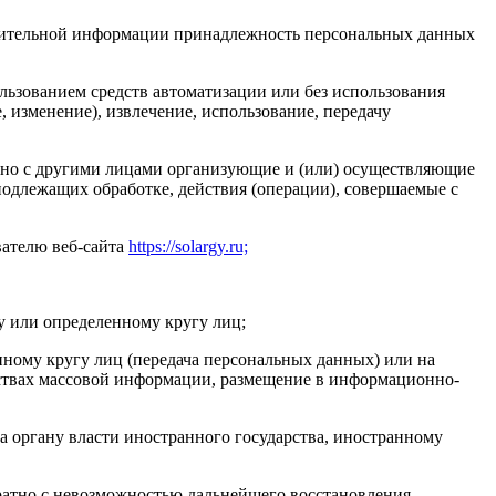
олнительной информации принадлежность персональных данных
льзованием средств автоматизации или без использования
, изменение), извлечение, использование, передачу
стно с другими лицами организующие и (или) осуществляющие
одлежащих обработке, действия (операции), совершаемые с
вателю веб-сайта
https://solargy.ru;
у или определенному кругу лиц;
ному кругу лиц (передача персональных данных) или на
дствах массовой информации, размещение в информационно-
а органу власти иностранного государства, иностранному
ратно с невозможностью дальнейшего восстановления