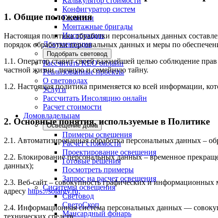
Калькулятор стоимости
Конфигуратор систем
1. Общие положения
Гарантии
Монтажные бригады
Инструкции
Настоящая политика обработки персональных данных составлен
Документация
порядок обработки персональных данных и меры по обеспечен
Подобрать световод
1.1. Оператор ставит своей важнейшей целью соблюдение прав
Рассчитать КЕО онлайн
частной жизни, личную и семейную тайну.
Реализованные проекты
О световодах
1.2. Настоящая политика применяется ко всей информации, ко
Услуги
Рассчитать Инсоляцию онлайн
Расчет стоимости
Домовладельцам
2. Основные понятия, используемые в Политике
Освещение дома
Примеры освещения
2.1. Автоматизированная обработка персональных данных – о
Расчет стоимости
Проектирование освещения
2.2. Блокирование персональных данных – временное прекраще
Готовые решения
данных);
Посмотреть примеры
Запрос на расчет освещения
2.3. Веб-сайт – совокупность графических и информационных 
Сиситемы освещения
адресу
https://solargy.ru;
Световод
СветоСкоп
2.4. Информационная система персональных данных — совоку
Мансардный фонарь
технических средств;