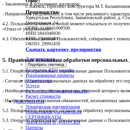
Офис:
- Заключение и исполнение договоров;
г. Ижевск, Проспект конструктора М.Т. Калашников
Производство:
- Направление уведомлений, в том числе рекламного характера
Удмуртская Республика, Завьяловский район, д. Ст
Центральная, 54
4.2. Пользователь может в любой момент отказаться от полу
ОГРН: 1141841008506
«Отказ от уведомлений».
ИНН:1841046936
КПП: 184101001
4.3. Обезличенные данные Пользователей, собираемые с помощь
ОКПО: 29992459
Скачать карточку предприятия
Документация
5. Правовые основания обработки персональных
Подобрать световод
Рассчитать КЕО онлайн
5.1. Оператор обрабатывает персональные данные Пользовател
Реализованные проекты
О световодах
- Согласие субъекта персональных данных на обработку его п
Услуги
- Необходимость исполнения договора, стороной которого явля
Рассчитать Инсоляцию онлайн
Расчет стоимости
- Необходимость исполнения обязанностей, возложенных закон
ДОКУМЕНТЫ
Техническая документация
5.2. Пользователь выражает согласие на обработку персональн
Нормативная документация
СЕРТИФИКАТЫ
5.3. Оператор обрабатывает обезличенные данные о Пользовател
ЛИЦЕНЗИИ И ДОПУСКИ
Патенты