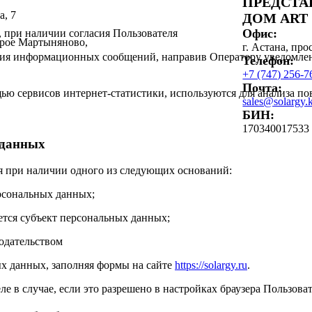
ПРЕДСТА
а, 7
ДОМ ART
Офис:
, при наличии согласия Пользователя
арое Мартыняново,
г. Астана, пр
чения информационных сообщений, направив Оператору уведомле
Телефон:
+7 (747) 256-7
Почта:
ю сервисов интернет-статистики, используются для анализа пов
sales@solargy.
БИН:
170340017533
 данных
я при наличии одного из следующих оснований:
ерсональных данных;
ется субъект персональных данных;
одательством
ых данных, заполняя формы на сайте
https://solargy.ru
.
е в случае, если это разрешено в настройках браузера Пользоват