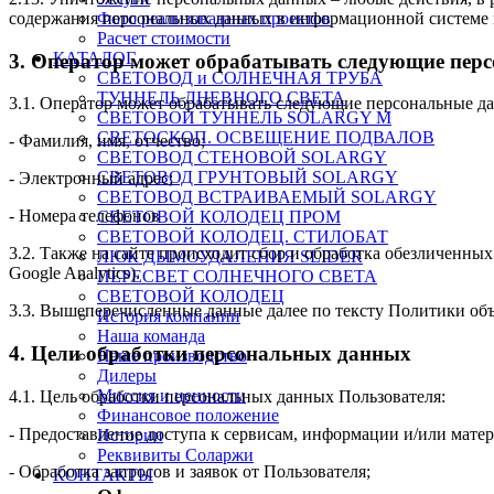
содержания персональных данных в информационной системе 
Фото реализованных проектов
Расчет стоимости
КАТАЛОГ
3. Оператор может обрабатывать следующие пер
СВЕТОВОД и СОЛНЕЧНАЯ ТРУБА
ТУННЕЛЬ ДНЕВНОГО СВЕТА
3.1. Оператор может обрабатывать следующие персональные д
СВЕТОВОЙ ТУННЕЛЬ SOLARGY М
СВЕТОСКОП. ОСВЕЩЕНИЕ ПОДВАЛОВ
- Фамилия, имя, отчество;
СВЕТОВОД СТЕНОВОЙ SOLARGY
СВЕТОВОД ГРУНТОВЫЙ SOLARGY
- Электронный адрес;
СВЕТОВОД ВСТРАИВАЕМЫЙ SOLARGY
- Номера телефонов
СВЕТОВОЙ КОЛОДЕЦ ПРОМ
СВЕТОВОЙ КОЛОДЕЦ. СТИЛОБАТ
3.2. Также на сайте происходит сбор и обработка обезличенны
ЛЮК ДЫМОУДАЛЕНИЯ SLIDER
Google Analytics).
ПЕРЕСВЕТ СОЛНЕЧНОГО СВЕТА
СВЕТОВОЙ КОЛОДЕЦ
3.3. Вышеперечисленные данные далее по тексту Политики о
История компании
Наша команда
4. Цели обработки персональных данных
Наше производство
Дилеры
Миссия и ценности
4.1. Цель обработки персональных данных Пользователя:
Финансовое положение
- Предоставление доступа к сервисам, информации и/или матер
Истории
Реквивиты Соларжи
- Обработка запросов и заявок от Пользователя;
КОНТАКТЫ