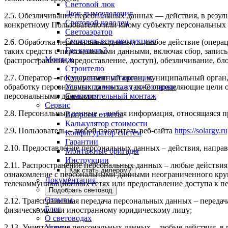
Световой люк
Люк дымоуделения
2.5. Обезличивание персональных данных — действия, в резу
Световой колодец
конкретному Пользователю или иному субъекту персональных
Светоаэратор
Смотреть всю продукцию
2.6. Обработка персональных данных – любое действие (операц
Где купить?
таких средств с персональными данными, включая сбор, запись
Монтаж
(распространение, предоставление, доступ), обезличивание, б
Строителю
2.7. Оператор – государственный орган, муниципальный орган
Консультант установщик
обработку персональных данных, а также определяющие цели о
Услуги по монтажу от Соларжи
персональными данными;
Самостоятельный монтаж
Сервис
2.8. Персональные данные – любая информация, относящаяся 
Вопросы ответы
Калькулятор стоимости
2.9. Пользователь – любой посетитель веб-сайта
https://solargy.ru
Конфигуратор систем
Гарантии
2.10. Предоставление персональных данных – действия, напр
Монтажные бригады
Инструкции
2.11. Распространение персональных данных – любые действия
Как стать дилером?
ознакомление с персональными данными неограниченного круг
Документация
телекоммуникационных сетях или предоставление доступа к 
Подобрать световод
Отзывы
2.12. Трансграничная передача персональных данных – переда
Блог
физическому или иностранному юридическому лицу;
О световодах
2.13. Уничтожение персональных данных – любые действия, в 
Услуги