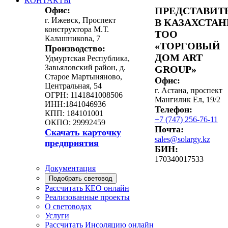
КОНТАКТЫ
Офис:
ПРЕДСТАВИТ
г. Ижевск, Проспект
В КАЗАХСТАН
конструктора М.Т.
ТОО
Калашникова, 7
«ТОРГОВЫЙ
Производство:
ДОМ ART
Удмуртская Республика,
Завьяловский район, д.
GROUP»
Старое Мартыняново,
Офис:
Центральная, 54
г. Астана, проспект
ОГРН: 1141841008506
Мангилик Ел, 19/2
ИНН:1841046936
Телефон:
КПП: 184101001
+7 (747) 256-76-11
ОКПО: 29992459
Почта:
Скачать карточку
sales@solargy.kz
предприятия
БИН:
170340017533
Документация
Подобрать световод
Рассчитать КЕО онлайн
Реализованные проекты
О световодах
Услуги
Рассчитать Инсоляцию онлайн