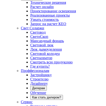
Технические решения
Расчет онлайн
Проектирование освещения
Реализованные проекты
Узнать стоимость
Запрос на расчет КЕО
Свет Соларжи
Световод
СветоСкоп
Мансардный фонарь
Световой люк
Люк дымоуделения
Световой колодец
Светоаэратор
Смотреть всю продукцию
Где купить?
Проффесионалам
Застройщику
Строителю
Дизайнеру
Дилерам
Обучение
Как стать дилером?
Сервис