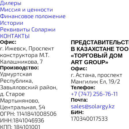
Дилеры
Миссия и ценности
Финансовое положение
Истории
Реквивиты Соларжи
КОНТАКТЫ
Офис:
ПРЕДСТАВИТЕЛЬС
г. Ижевск, Проспект
В КАЗАХСТАНЕ ТОО
конструктора М.Т.
«ТОРГОВЫЙ ДОМ
Калашникова, 7
ART GROUP»
Производство:
Офис:
Удмуртская
г. Астана, проспект
Республика,
Мангилик Ел, 19/2
Завьяловский район,
Телефон:
д. Старое
+7 (747) 256-76-11
Мартыняново,
Почта:
sales@solargy.kz
Центральная, 54
БИН:
ОГРН: 1141841008506
170340017533
ИНН:1841046936
КПП: 184101001