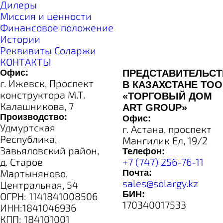
Дилеры
Миссия и ценности
Финансовое положение
Истории
Реквивиты Соларжи
КОНТАКТЫ
Офис:
ПРЕДСТАВИТЕЛЬС
г. Ижевск, Проспект
В КАЗАХСТАНЕ ТОО
конструктора М.Т.
«ТОРГОВЫЙ ДОМ
Калашникова, 7
ART GROUP»
Производство:
Офис:
Удмуртская
г. Астана, проспект
Республика,
Мангилик Ел, 19/2
Завьяловский район,
Телефон:
д. Старое
+7 (747) 256-76-11
Мартыняново,
Почта:
sales@solargy.kz
Центральная, 54
БИН:
ОГРН: 1141841008506
170340017533
ИНН:1841046936
КПП: 184101001