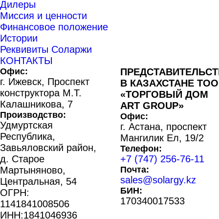
Дилеры
Миссия и ценности
Финансовое положение
Истории
Реквивиты Соларжи
КОНТАКТЫ
Офис:
ПРЕДСТАВИТЕЛЬС
г. Ижевск, Проспект
В КАЗАХСТАНЕ ТОО
конструктора М.Т.
«ТОРГОВЫЙ ДОМ
Калашникова, 7
ART GROUP»
Производство:
Офис:
Удмуртская
г. Астана, проспект
Республика,
Мангилик Ел, 19/2
Завьяловский район,
Телефон:
д. Старое
+7 (747) 256-76-11
Мартыняново,
Почта:
sales@solargy.kz
Центральная, 54
БИН:
ОГРН:
170340017533
1141841008506
ИНН:1841046936