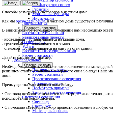
Калькулятор стоимости
Конфигуратор систем
Гарантии
Способы размещения световодов в частном доме.
Монтажные бригады
Инструкции
Как мы
обсуждали ранее
, в частном доме существуют различн
Документация
Подобрать световод
В зависимости от того, какое помещение вам необходимо освет
Рассчитать КЕО онлайн
Реализованные проекты
- кровельный - устанавливается на крыше дома.
О световодах
- грунтовый - устанавливается в землю
Услуги
- стеновой - устанавливается на одну из стен здания
Рассчитать Инсоляцию онлайн
Расчет стоимости
Давайте рассмотрит пример:
Домовладельцам
Освещение дома
Необходимо добавить естественного освещения на мансардный 
Примеры освещения
решением станет установка мансардного окна Solargy! Наше ма
Расчет стоимости
дома.
Проектирование освещения
Готовые решения
Преимущества мансардного окна Solargy:
Посмотреть примеры
Запрос на расчет освещения
• Световод позволит снизить теплопотери, а также теплоприток
Сиситемы освещения
использовании кондиционера.
Световод
СветоСкоп
• С помощью световода можно провести освещение в любую час
Мансардный фонарь