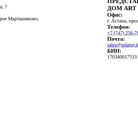
ПРЕДСТА
а, 7
ДОМ ART
Офис:
арое Мартыняново,
г. Астана, пр
Телефон:
+7 (747) 256-7
Почта:
sales@solargy.
БИН:
170340017533