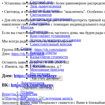
Световой люк
• Установка световода обеспечит более равномерное распредел
Люк дымоуделения
Световой колодец
• Световод, в отличие от окна, можно "выключить". Особенно 
Светоаэратор
Смотреть всю продукцию
• Для обслуживания световода достаточно протереть тряпкой ку
Где купить?
накопление снега нам удается с помощью индивидуального подб
Монтаж
Строителю
Если вы счастливый обладатель частного дома, мы будем рады
Консультант установщик
Услуги по монтажу от Соларжи
Мы всегда рады ответить на ваши вопросы!
Самостоятельный монтаж
Сервис
Группа ВКонтакте :
https://vk.com/solargy
Вопросы ответы
Дзен:
https://vk.cc/cnVmER
Калькулятор стоимости
Конфигуратор систем
Оставить заявку на расчёт 8-800-2000-602
Гарантии
г. Ижевск, пр. М.Т. Калашникова, д.7
Монтажные бригады
Инструкции
Дзен:
https://dzen.ru/solargy
Как стать дилером?
Документация
ВК:
https://vk.com/solargy
Подобрать световод
Отзывы
Вернуться к новостям
Блог
О световодах
Заполните форму, наш специалист свяжется с Вами в ближайше
Услуги