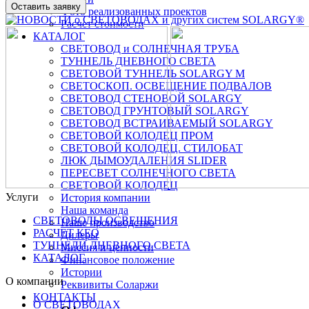
Оставить заявку
Фото реализованных проектов
Расчет стоимости
КАТАЛОГ
СВЕТОВОД и СОЛНЕЧНАЯ ТРУБА
ТУННЕЛЬ ДНЕВНОГО СВЕТА
СВЕТОВОЙ ТУННЕЛЬ SOLARGY М
СВЕТОСКОП. ОСВЕЩЕНИЕ ПОДВАЛОВ
СВЕТОВОД СТЕНОВОЙ SOLARGY
СВЕТОВОД ГРУНТОВЫЙ SOLARGY
СВЕТОВОД ВСТРАИВАЕМЫЙ SOLARGY
СВЕТОВОЙ КОЛОДЕЦ ПРОМ
СВЕТОВОЙ КОЛОДЕЦ. СТИЛОБАТ
ЛЮК ДЫМОУДАЛЕНИЯ SLIDER
ПЕРЕСВЕТ СОЛНЕЧНОГО СВЕТА
СВЕТОВОЙ КОЛОДЕЦ
Услуги
История компании
Наша команда
СВЕТОВОДЫ ОСВЕЩЕНИЯ
Наше производство
РАСЧЕТ КЕО
Дилеры
ТУННЕЛИ ДНЕВНОГО СВЕТА
Миссия и ценности
КАТАЛОГ
Финансовое положение
Истории
О компании
Реквивиты Соларжи
КОНТАКТЫ
О СВЕТОВОДАХ