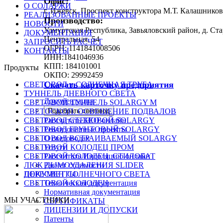
Офис:
О СОЛАРЖИ
г. Ижевск, Проспект конструктора М.Т. Калашников
РЕАЛИЗОВАННЫЕ ПРОЕКТЫ
Производство:
НОВОСТИ
Удмуртская Республика, Завьяловский район, д. Ст
ДОКУМЕНТАЦИЯ
Центральная, 54
ЗАПРОСИТЬ РАСЧЕТ
ОГРН: 1141841008506
КОНТАКТЫ
ИНН:1841046936
КПП: 184101001
Продукты
ОКПО: 29992459
Скачать карточку предприятия
СВЕТОВОД и СОЛНЕЧНАЯ ТРУБА
ТУННЕЛЬ ДНЕВНОГО СВЕТА
Документация
СВЕТОВОЙ ТУННЕЛЬ SOLARGY М
СВЕТОСКОП. ОСВЕЩЕНИЕ ПОДВАЛОВ
Подобрать световод
СВЕТОВОД СТЕНОВОЙ SOLARGY
Рассчитать КЕО онлайн
СВЕТОВОД ГРУНТОВЫЙ SOLARGY
Реализованные проекты
СВЕТОВОД ВСТРАИВАЕМЫЙ SOLARGY
О световодах
СВЕТОВОЙ КОЛОДЕЦ ПРОМ
Услуги
СВЕТОВОЙ КОЛОДЕЦ. СТИЛОБАТ
Рассчитать Инсоляцию онлайн
ЛЮК ДЫМОУДАЛЕНИЯ SLIDER
Расчет стоимости
ПЕРЕСВЕТ СОЛНЕЧНОГО СВЕТА
ДОКУМЕНТЫ
СВЕТОВОЙ КОЛОДЕЦ
Техническая документация
Нормативная документация
МЫ УЧАСТНИКИ
СЕРТИФИКАТЫ
ЛИЦЕНЗИИ И ДОПУСКИ
Патенты