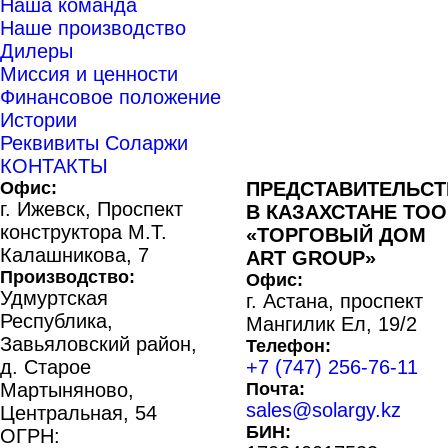
Наша команда
Наше производство
Дилеры
Миссия и ценности
Финансовое положение
Истории
Реквивиты Соларжи
КОНТАКТЫ
Офис:
ПРЕДСТАВИТЕЛЬС
г. Ижевск, Проспект
В КАЗАХСТАНЕ ТОО
конструктора М.Т.
«ТОРГОВЫЙ ДОМ
Калашникова, 7
ART GROUP»
Производство:
Офис:
Удмуртская
г. Астана, проспект
Республика,
Мангилик Ел, 19/2
Завьяловский район,
Телефон:
д. Старое
+7 (747) 256-76-11
Мартыняново,
Почта:
sales@solargy.kz
Центральная, 54
БИН:
ОГРН: